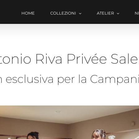
HOME
COLLEZIONI
ATELIER
N
onio Riva Privée Sal
n esclusiva per la Campan