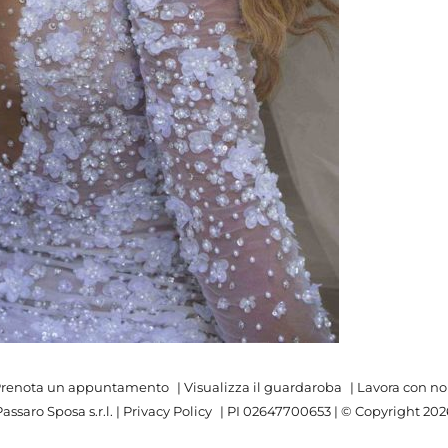
renota un appuntamento
|
Visualizza il guardaroba
|
Lavora con no
assaro Sposa s.r.l. |
Privacy Policy
| PI 02647700653 | © Copyright
202