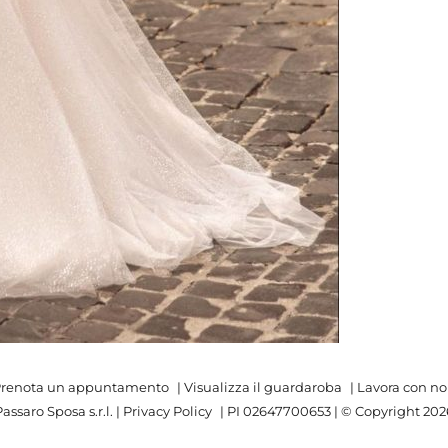
renota un appuntamento
|
Visualizza il guardaroba
|
Lavora con no
assaro Sposa s.r.l. |
Privacy Policy
| PI 02647700653 | © Copyright
202