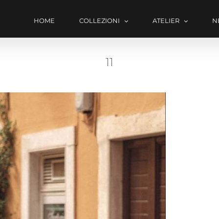
HOME
COLLEZIONI
ATELIER
N
11