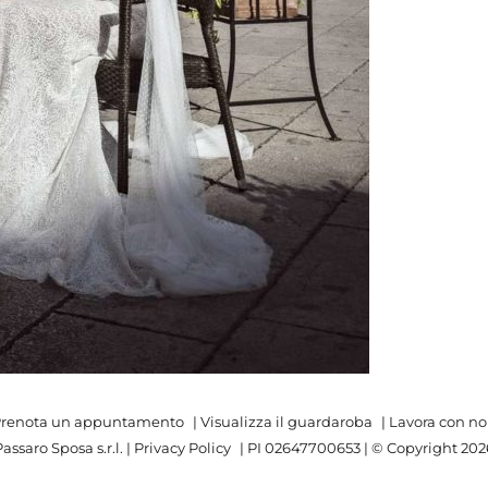
renota un appuntamento
|
Visualizza il guardaroba
|
Lavora con no
assaro Sposa s.r.l. |
Privacy Policy
| PI 02647700653 | © Copyright
202