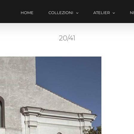
HOME
COLLEZIONI
ATELIER
N
20/41