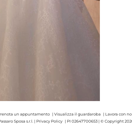
renota un appuntamento
|
Visualizza il guardaroba
|
Lavora con no
assaro Sposa s.r.l. |
Privacy Policy
| PI 02647700653 | © Copyright
202