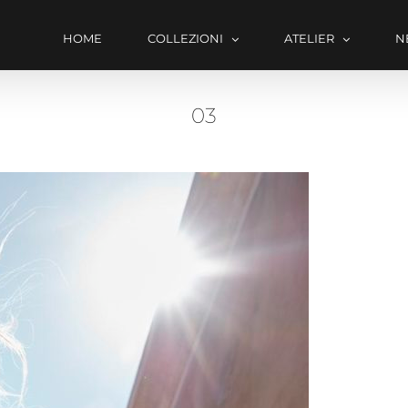
HOME
COLLEZIONI
ATELIER
N
03