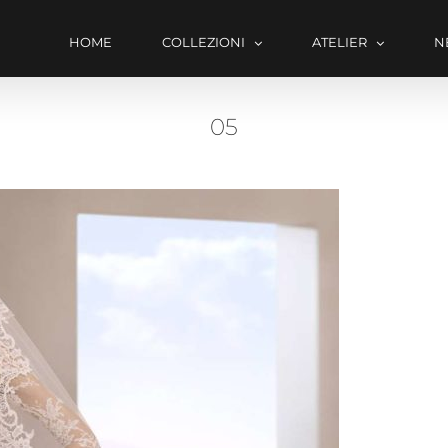
HOME
COLLEZIONI
ATELIER
N
05