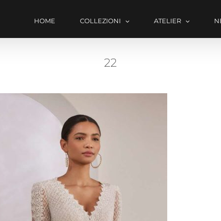
HOME
COLLEZIONI
ATELIER
N
22