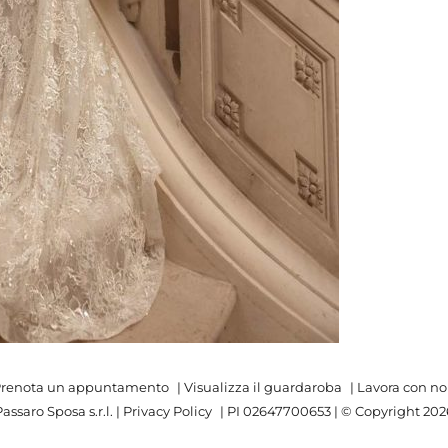
renota un appuntamento
|
Visualizza il guardaroba
|
Lavora con no
assaro Sposa s.r.l. |
Privacy Policy
| PI 02647700653 | © Copyright
202