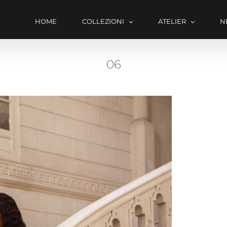
HOME
COLLEZIONI
ATELIER
N
06