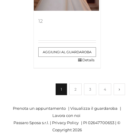
12
AGGIUNGI AL GUARDAROBA
Details
1
2
3
4
Prenota un appuntamento
|
Visualizza il guardaroba
|
Lavora con noi
Passaro Sposa s.r.l. |
Privacy Policy
| PI 02647700653 | ©
Copyright
2026